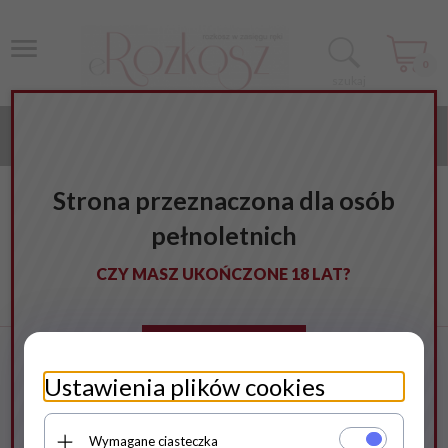
0
szukaj
KATEGORIE
Strona główna
Wszystko o erotyce i nie tylko
Strona przeznaczona dla osób
Dużo rozkoszywie małe kuleczki a tyle rozkoszy… Kulki gejszy
pełnoletnich
to przedmiot uciech waginalnych mający trzy wielce
szlachetne zastosowania: Ćwiczenie mięśni Kegla, które z
CZY MASZ UKOŃCZONE 18 LAT?
wiekiem i lenistwem wiotczeją, a bez nich seksu można nawet
nie zauważyć. Dawanie ko
Tak, wchodzę
Ustawienia plików cookies
Nie, wychodzę
Wymagane ciasteczka