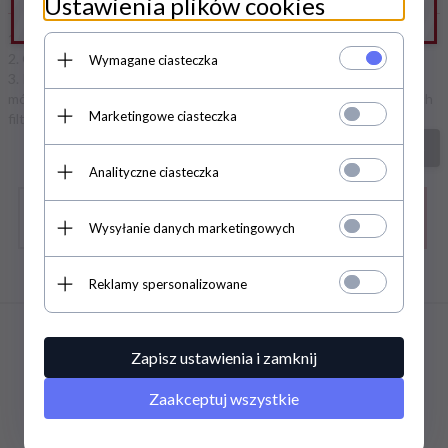
Ustawienia plików cookies
1. Sprawdź poprawność zapytania i spróbuj ponownie.
2. Ogranicz szukane słowa do jednego lub dwóch.
Wymagane ciasteczka
3. Podaj ogólną nazwę produktu, którego szukasz. Później będziesz
mógł ograniczyć wyniki wyszukiwania korzystając z zaawansowanych
Marketingowe ciasteczka
filtrów.
szukanie zaawansowane
Analityczne ciasteczka
Wysyłanie danych marketingowych
Zapisz się do newslettera
Reklamy spersonalizowane
INFORMACJE
Zapisz ustawienia i zamknij
Zaakceptuj wszystkie
INFORMACJE