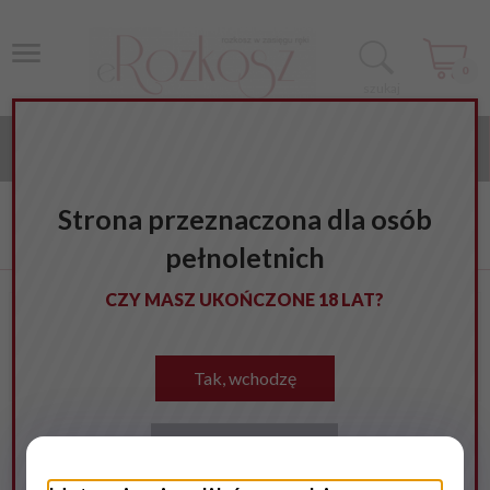
0
szukaj
KATEGORIE
Strona główna
Bielizna erotyczna
Dla Pani
Strona przeznaczona dla osób
Lateks dla kobiet
pełnoletnich
CZY MASZ UKOŃCZONE 18 LAT?
Lateks dla kobiet
Tak, wchodzę
Nie, wychodzę
NIESTETY NIE ZNALEZIONO PRODUKTU!