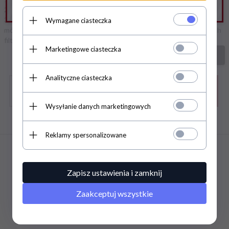
2. Ogranicz szukane słowa do jednego lub dwóch.
3. Podaj ogólną nazwę produktu, którego szukasz. Później będziesz
Wymagane ciasteczka
mógł ograniczyć wyniki wyszukiwania korzystając z zaawansowanych
filtrów.
Marketingowe ciasteczka
szukanie zaawansowane
Analityczne ciasteczka
Wysyłanie danych marketingowych
Zapisz się do newslettera
Reklamy spersonalizowane
INFORMACJE
Zapisz ustawienia i zamknij
INFORMACJE
Zaakceptuj wszystkie
INFORMACJE