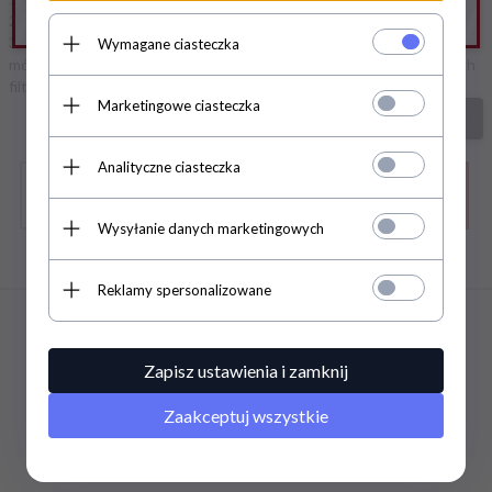
2. Ogranicz szukane słowa do jednego lub dwóch.
3. Podaj ogólną nazwę produktu, którego szukasz. Później będziesz
Wymagane ciasteczka
mógł ograniczyć wyniki wyszukiwania korzystając z zaawansowanych
filtrów.
Marketingowe ciasteczka
szukanie zaawansowane
Analityczne ciasteczka
Wysyłanie danych marketingowych
Zapisz się do newslettera
Reklamy spersonalizowane
INFORMACJE
Zapisz ustawienia i zamknij
INFORMACJE
Zaakceptuj wszystkie
INFORMACJE