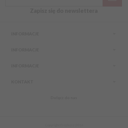
Zapisz się do newslettera
INFORMACJE
INFORMACJE
INFORMACJE
KONTAKT
Dołącz do nas
Infolinia:
Komórkowy:
888 304 800
kontakt@erozkosz.pl
Copyright Erozkosz 2016