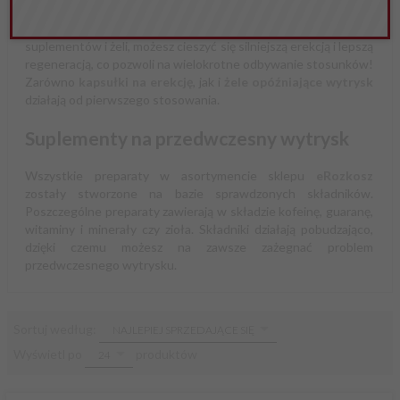
suplementy i żele opóźniające wytrysk, które pozwolą
kontrolować i wydłużyć czas stosunku. Dzięki stosowaniu
suplementów i żeli, możesz cieszyć się silniejszą erekcją i lepszą
regeneracją, co pozwoli na wielokrotne odbywanie stosunków!
Zarówno
kapsułki na erekcję
, jak i
żele opóźniające wytrysk
działają od pierwszego stosowania.
Suplementy na przedwczesny wytrysk
Wszystkie preparaty w asortymencie sklepu
eRozkosz
zostały stworzone na bazie sprawdzonych składników.
Poszczególne preparaty zawierają w składzie kofeinę, guaranę,
witaminy i minerały czy zioła. Składniki działają pobudzająco,
dzięki czemu możesz na zawsze zażegnać problem
przedwczesnego wytrysku.
sort
Sortuj według:
NAJLEPIEJ SPRZEDAJĄCE SIĘ
pop
Wyświetl po
produktów
24