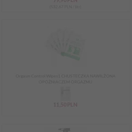
79,
90
PLN
(532.67 PLN / litr)
Orgasm Control Wipes1 CHUSTECZKA NAWILŻONA
OPÓŹNIACZEM ORGAZMU
11,
50
PLN