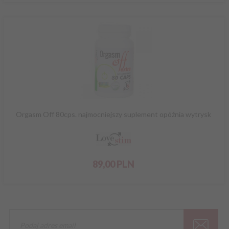
Orgasm Off 80cps. najmocniejszy suplement opóźnia wytrysk
89,
00
PLN