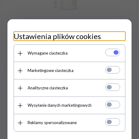
Delay 50ml mocny spray opóźniający wytrysk
Ustawienia plików cookies
55,
00
PLN
Wymagane ciasteczka
(1100.00 PLN / litr)
Marketingowe ciasteczka
Analityczne ciasteczka
Wysyłanie danych marketingowych
Reklamy spersonalizowane
ORGASM CONTROL ŻEL OPÓŹNIAJĄCY DZIAŁA
NATYCHMIAST