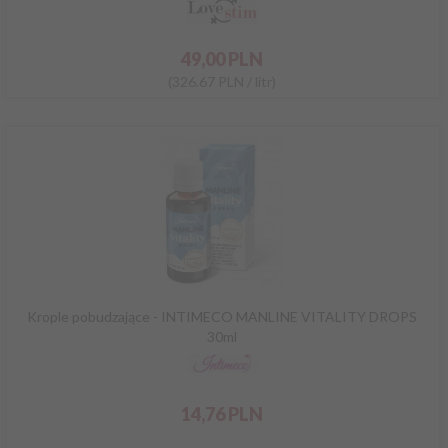
49,
00
PLN
(326.67 PLN / litr)
Krople pobudzające - INTIMECO MANLINE VITALITY DROPS
30ml
14,
76
PLN