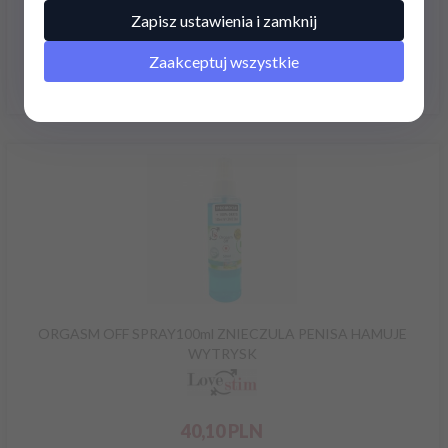
Zapisz ustawienia i zamknij
Zaakceptuj wszystkie
79,
00
PLN
ORGASM OFF SPRAY100ml ZNIECZULA PENISA HAMUJE
WYTRYSK
40,
10
PLN