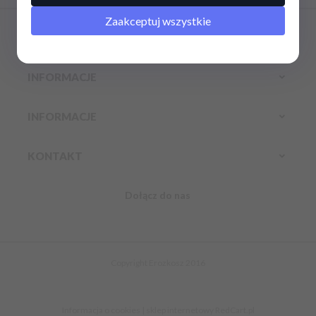
Zaakceptuj wszystkie
INFORMACJE
INFORMACJE
INFORMACJE
KONTAKT
Dołącz do nas
Infolinia:
Komórkowy:
888 304 800
kontakt@erozkosz.pl
Copyright Erozkosz 2016
Informacja o cookies
|
sklep internetowy
RedCart.pl