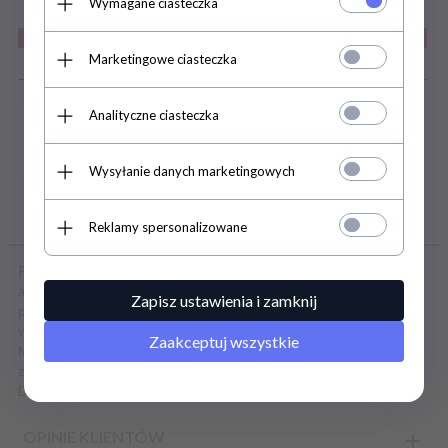
Wymagane ciasteczka
Marketingowe ciasteczka
Szczegóły
Analityczne ciasteczka
Wysyłanie danych marketingowych
OPIS PRODUKTU
Reklamy spersonalizowane
Plug Buble jest świetnym gadżetem dla wszystkich miłośników
analnych zabaw. Noszenie go z pewnością dostarczy Ci masę
Zapisz ustawienia i zamknij
przyjemności. Wykonany z miękkiego materiału TPE, gładki, łatwy
w utrzymaniu czystości.
Zaakceptuj wszystkie
Możesz bawić się nim na wiele sposobów, a wygodny uchyt
zapobiegnie całkowitemu wchłonięciu,
Długość - 8,5 cm, średnica - 4 cm.
OPINIE KLIENTÓW