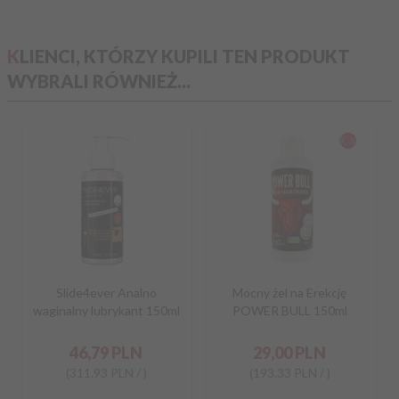
KLIENCI, KTÓRZY KUPILI TEN PRODUKT
WYBRALI RÓWNIEŻ...
Slide4ever Analno
Mocny żel na Erekcję
waginalny lubrykant 150ml
POWER BULL 150ml
46,
79
PLN
29,
00
PLN
(311.93 PLN / )
(193.33 PLN / )