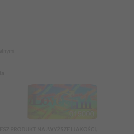
eczy, najmu samochodów, gastronomii, usług
owie oznaczono dzień lub okres świadczenia
świadczenia rozpoczęło się za wyraźną zgodą
 o utracie prawa odstąpienia od umowy.
alnymi.
ła
ESZ PRODUKT NAJWYŻSZEJ JAKOŚCI,