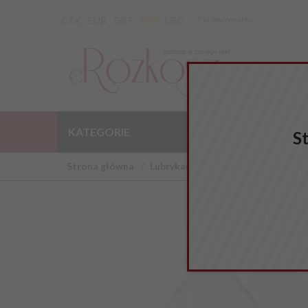
Porównywarka
CZK
EUR
GBP
PLN
USD
KATEGORIE
WYPRZEDAŻ
S
Strona główna
Lubrykanty
Analne
FISTING