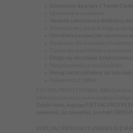
O świadczenie usług w zakresie zakwa
Stworzony do pracy z Twoim Ciał
związanych z wypoczynkiem, wydarzenia
Ekstremalne nawilżenie
usługi;
Idealnie zabezpiecza delikatną skó
O dostarczanie treści cyfrowych, które
Profesjonalny żel do fistingu analne
konsumenta przed upływem terminu do o
Umożliwia bezpieczne wprowadzan
Więcej informacji dostępne na stronie z regu
Doskonały dla stawiających pierwsz
http://erozkosz.pl/Regulamin
Doskonale współdziała z prezerwaty
Długo się utrzymuje dzięki czemu 
Nie pozostawia uczucia lepkości
Hologram przyklejony na żelu daje 
Pojemność aż 500ml
FISTING PROFFESIONAL 500ml jak inne p
zabezpieczony jest numerowanym holog
Dzięki temu, kupując FISTING PROFFESI
i pewność, że zakupiłeś, produkt ORY
KUPUJĄC PRODUKTY ZNANEJ JUŻ MA