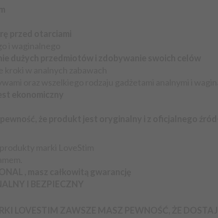
terowania, innych niż do celów mieszkalnych, przewozu rz
em
mi rozrywkowymi, sportowymi lub kulturalnymi, jeżeli w um
rę przed otarciami
 nie są zapisane na nośniku materialnym, jeżeli spełnianie 
go i waginalnego
dstąpienia od umowy i po poinformowaniu go przez Sprzedawcę
ie dużych przedmiotów i zdobywanie swoich celów
laminem sklepu:
e kroki w analnych zabawach
wami oraz wszelkiego rodzaju gadżetami analnymi i wagin
jest ekonomiczny
pewność, że produkt jest oryginalny i z oficjalnego źród
rodukty marki LoveStim
ramem.
ONAL , masz całkowitą gwarancję
GINALNY I BEZPIECZNY
RKI LOVESTIM ZAWSZE MASZ PEWNOŚĆ, ŻE DOSTAJ