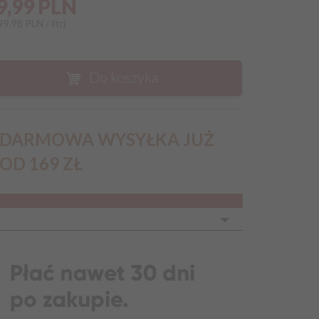
9,
99
PLN
99.98 PLN / litr)
Do koszyka
DARMOWA WYSYŁKA JUŻ
OD 169 ZŁ