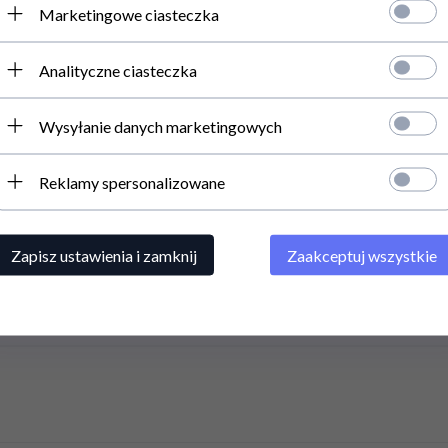
Zapisz się d
Marketingowe ciasteczka
Otrzymuj kody rabat
promocjach,nowośc
Analityczne ciasteczka
RMACJE
INFORMACJE
Wysyłanie danych marketingowych
a prywatności
BEZPIECZNE ZAKUPY
ienie od Umowy
Regulamin
Reklamy spersonalizowane
trony
Koszty Wysyłki
acja towaru
Kontakt
Zapisz ustawienia i zamknij
Zaakceptuj wszystkie