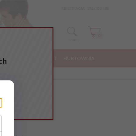
REJESTRACJA
ZALOGUJ SIĘ
0
szukaj
NE ZAKUPY
KONTAKT
HURTOWNIA
ch