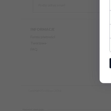
INFORMACJE
INFO
Formy płatności
Polityk
Tworzywa
Odstąp
FAQ
Mapa s
Reklam
Copyright Erozkosz 2016