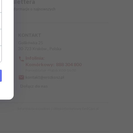
o newslettera
owe i informacje o najnowszych
iach
KONTAKT
Golikówka 25
30-723
Kraków
,
Polska
Infolinia:
Komórkowy:
888 304 800
Poniedziałek -Piątek 9:00-16:00
kontakt@erozkosz.pl
Dołącz do nas
Informacja o cookies
|
sklep internetowy
RedCart.pl