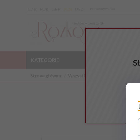
Porównywarka
CZK
EUR
GBP
PLN
USD
KATEGORIE
WYPRZEDAŻ
S
Strona główna
Wszystko o erotyce i nie tylko