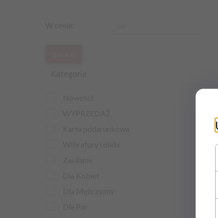
W cenie:
od
Kategorie
Nowości
WYPRZEDAŻ
Karta podarunkowa
Wibratory i dilda
Zasilanie
Dla Kobiet
Dla Mężczyzny
Dla Par