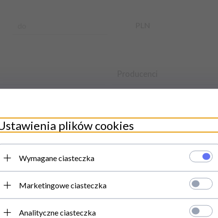
PLN
do
Producenci
black velvets
boss of toys
Ustawienia plików cookies
czarna owca (pl)
Dr. Lab
Wymagane ciasteczka
GRAMMI
INTIMECO
Marketingowe ciasteczka
LovelyLovers
LoveStim
Analityczne ciasteczka