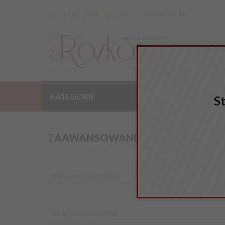
Porównywarka
CZK
EUR
GBP
PLN
USD
KATEGORIE
WYPRZEDAŻ
S
ZAAWANSOWANE SZUKANIE
W nazwie produktu:
W opisie produktu: