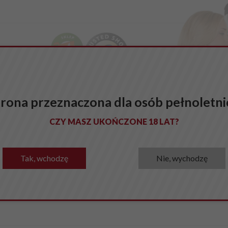
BLOG EROTYCZNY
WYGODNE ZWROTY
BEZPIECZ
trona przeznaczona dla osób pełnoletni
CZY MASZ UKOŃCZONE 18 LAT?
Tak, wchodzę
Nie, wychodzę