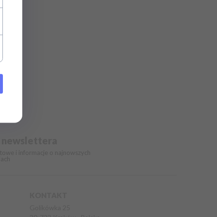
o newslettera
owe i informacje o najnowszych
iach
KONTAKT
Golikówka 25