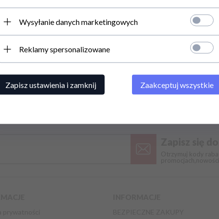
LSDI
medica-group
Wysyłanie danych marketingowych
MedTime
Reklamy spersonalizowane
OBSESSIVE
PheroStrong
Sexual Health Series
Zapisz ustawienia i zamknij
Zaakceptuj wszystkie
Zapisz się d
Otrzymuj kody rabat
promocjach,nowośc
RMACJE
INFORMACJE
a prywatności
BEZPIECZNE ZAKUPY