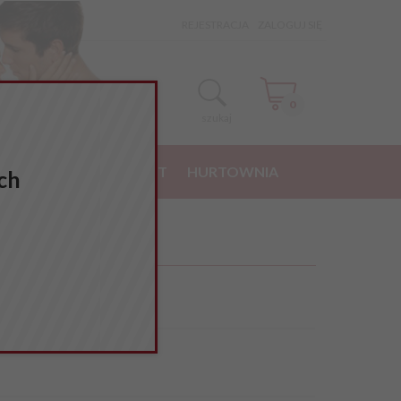
REJESTRACJA
ZALOGUJ SIĘ
0
szukaj
NE ZAKUPY
KONTAKT
HURTOWNIA
ch