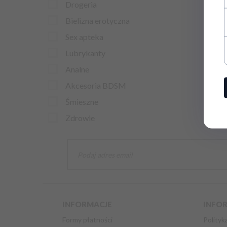
Drogeria
Bielizna erotyczna
Sex apteka
Lubrykanty
Analne
Akcesoria BDSM
Śmieszne
Zdrowie
INFORMACJE
INFO
Formy płatności
Polityk