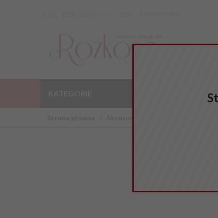
Porównywarka
CZK
EUR
GBP
PLN
USD
KATEGORIE
WYPRZEDAŻ
S
Strona główna
Akcesoria BDSM
Kajdanki wiąz