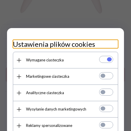
Zasoby dotyczące bezpieczeństwa i produktów
Ustawienia plików cookies
Wymagane ciasteczka
Do koszyka
Marketingowe ciasteczka
Analityczne ciasteczka
zapytaj o produkt
DARMOWA WYSYŁKA JUŻ OD 169
Wysyłanie danych marketingowych
ZŁ
Reklamy spersonalizowane