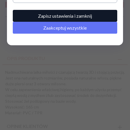
Szczegóły
Zapisz ustawienia i zamknij
Zaakceptuj wszystkie
OPIS PRODUKTU
Nadmuchiwana lalka miłości z czarującą twarzą 3D i stojącą pozycją.
Jest ona naturalnych rozmiarów, posiada naturalne włosy, piękne
duże piersi oraz 3 otwory miłosne.
W celu zapewnienia właściwej higieny, po każdym użyciu przemyć
ciepłą wodą z mydłem i/lub zastosować środek do dezynfekcji.
Stosować żel poślizgowy na bazie wody.
Wysokość: 165 cm
Materiał: PVC / TPR
OPINIE KLIENTÓW