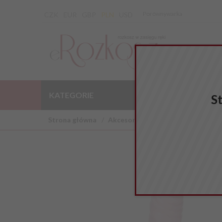
Porównywarka
CZK
EUR
GBP
PLN
USD
KATEGORIE
WYPRZEDAŻ
S
Strona główna
Akcesoria BDSM
Elektrostymul