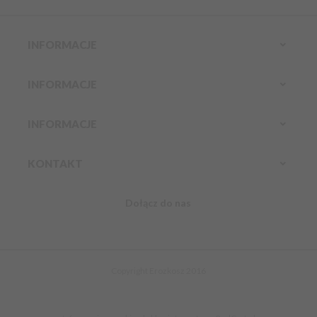
INFORMACJE
INFORMACJE
INFORMACJE
KONTAKT
Dołącz do nas
Infolinia:
Komórkowy:
888 304 800
kontakt@erozkosz.pl
Copyright Erozkosz 2016