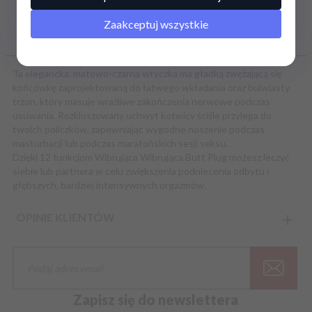
Zaakceptuj wszystkie
OPIS PRODUKTU
Ta elegancka, matowo-czarna wtyczka ma gładką zwężającą się
końcówkę zaprojektowaną do łatwego wkładania oraz bulwiasty
trzon, który masuje wrażliwe zakończenia nerwowe podczas
usuwania. Rozkloszowany uchwyt kotwicy ściśle przylega do
twoich policzków, zapewniając wygodne noszenie podczas
masturbacji lub podczas maratońskich sesji seksu.
Dzięki 12 funkcjom Wibrująca Wibrująca Butt Plug możesz leczyć
siebie lub partnera w celu zwiększenia podniecenia odbytu i
głębszych, bardziej intensywnych orgazmów.
OPINIE KLIENTÓW
Zapisz się do newslettera