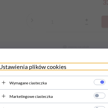
3
zapytaj o produkt
Ustawienia plików cookies
Szczegóły
Wymagane ciasteczka
Marketingowe ciasteczka