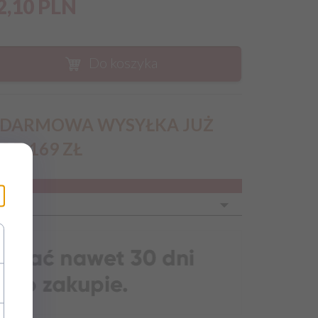
2,
10
PLN
Do koszyka
DARMOWA WYSYŁKA JUŻ
OD 169 ZŁ