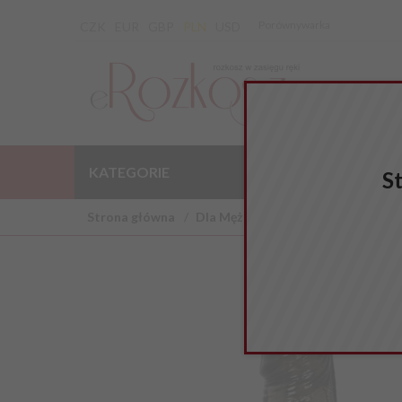
Porównywarka
CZK
EUR
GBP
PLN
USD
KATEGORIE
WYPRZEDAŻ
S
Strona główna
Dla Mężczyzny
Nakładki na pen