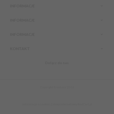
INFORMACJE
INFORMACJE
INFORMACJE
KONTAKT
Dołącz do nas
Infolinia:
Komórkowy:
888 304 800
kontakt@erozkosz.pl
Copyright Erozkosz 2016
Informacja o cookies
|
sklep internetowy
RedCart.pl