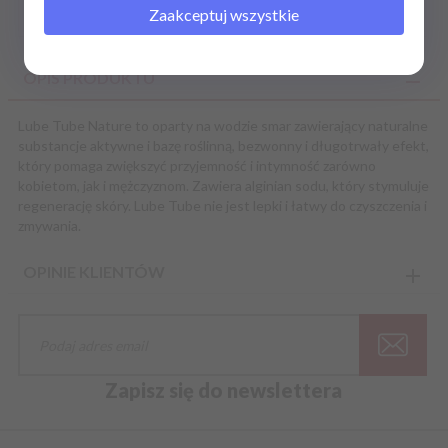
Zaakceptuj wszystkie
OPIS PRODUKTU
Lube Tube Nature to oparty na wodzie smar zawierający naturalne
substancje aktywne i bazę roślinną, bezwonny i długotrwały efekt,
który pomaga zwiększyć przyjemność i intymność zarówno
kobietom, jak i mężczyznom. Zawiera alginian sodu, który stymuluje
regenerację skóry. Lube Tube nie jest lepki i łatwy do czyszczenia i
zmywania.
OPINIE KLIENTÓW
Zapisz się do newslettera