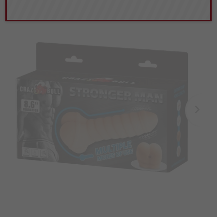
46,
69
PLN