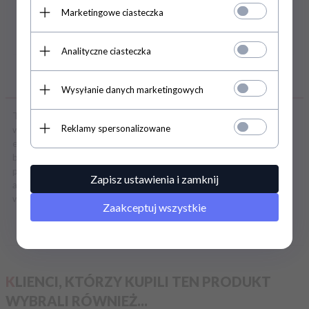
Marketingowe ciasteczka
Analityczne ciasteczka
OPIS PRODUKTU
Wysyłanie danych marketingowych
Ten produkt ma jedną funkcję potężnych wibracji, która jest
Reklamy spersonalizowane
wystarczająco intensywna, aby doprowadzić Twój orgazm do
eksplozji. Wyjątkowy urok tego produktu polega na tym, że może
być używany jako nakładka na penisa, aby poprawić obwód lub po
prostu jako masturbator. Tunel jest specjalnie zaprojektowany,
Zapisz ustawienia i zamknij
aby zapewnić maksymalną przyjemność. Jeśli szukasz
wszechstronnej męskiej zabawki erotycznej, nie przegap tego.
Zaakceptuj wszystkie
OPINIE KLIENTÓW
KLIENCI, KTÓRZY KUPILI TEN PRODUKT
WYBRALI RÓWNIEŻ...