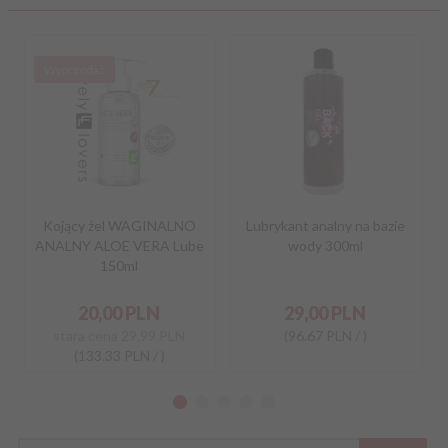
Wyprzedaż
Kojący żel WAGINALNO
Lubrykant analny na bazie
ANALNY ALOE VERA Lube
wody 300ml
150ml
20,
00
PLN
29,
00
PLN
stara cena
29,99 PLN
(96.67 PLN / )
(133.33 PLN / )