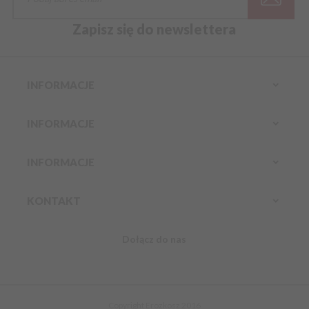
Zapisz się do newslettera
INFORMACJE
INFORMACJE
INFORMACJE
KONTAKT
Dołącz do nas
Infolinia:
Komórkowy:
888 304 800
kontakt@erozkosz.pl
Copyright Erozkosz 2016