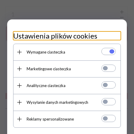
Do koszyka
Ustawienia plików cookies
Wymagane ciasteczka
zapytaj o produkt
DARMOWA WYSYŁKA JUŻ OD 169
Marketingowe ciasteczka
ZŁ
Analityczne ciasteczka
Wysyłanie danych marketingowych
Szczegóły
Reklamy spersonalizowane