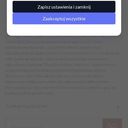
Zapisz ustawienia i zamknij
OPIS PRODUKTU
Zaakceptuj wszystkie
Brush ReaL Safe firmy Toyz4Lovers to dildo z jądrami wykonany z
cennego, delikatnego w dotyku silikonu, o niezwykle realistycznym
kształcie. Główną cechą zabawki jest jego kształt oraz
zastosowany materiał: szlachetny silikon, bezpieczny i
uwodzicielski jak żaden innyI? po prostu zamknij oczy i dotknij, aby
zdać sobie sprawę, że stoisz przed erotycznym obiektem o
najwyższym realizmie. Kształt z żyłami, miękkość i elastyczność
przypominają pod każdym względem prawdziwego penisa.
Wykonany z wysokiej jakości silikonu, jest hipoalergiczny,
bezpieczny i delikatny nawet dla najbardziej wrażliwej skóry.
Przyssawka u podstawy, mocna i wytrzymała, pozwoli ci grać na
każdej gładkiej powierzchni.
OPINIE KLIENTÓW