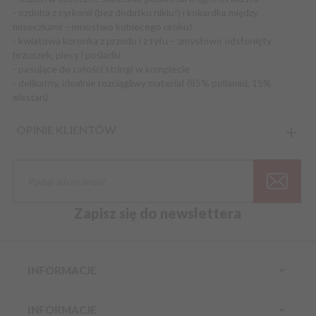
- ozdoba z cyrkonii (bez dodatku niklu!) i kokardka między
miseczkami – mnóstwo kobiecego uroku!
- kwiatowa koronka z przodu i z tyłu – zmysłowo odsłonięty
brzuszek, plecy i pośladki
- pasujące do całości stringi w komplecie
- delikatny, idealnie rozciągliwy materiał (85% poliamid, 15%
elastan)
OPINIE KLIENTÓW
Zapisz się do newslettera
INFORMACJE
INFORMACJE