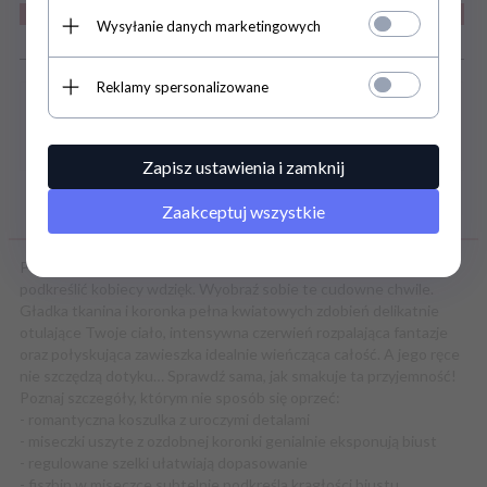
Wysyłanie danych marketingowych
Szczegóły
Reklamy spersonalizowane
Zapisz ustawienia i zamknij
Zaakceptuj wszystkie
OPIS PRODUKTU
Powalająco urocza koszulka Heartina pozwoli Ci perfekcyjnie
podkreślić kobiecy wdzięk. Wyobraź sobie te cudowne chwile.
Gładka tkanina i koronka pełna kwiatowych zdobień delikatnie
otulające Twoje ciało, intensywna czerwień rozpalająca fantazje
oraz połyskująca zawieszka idealnie wieńcząca całość. A jego ręce
nie szczędzą dotyku… Sprawdź sama, jak smakuje ta przyjemność!
Poznaj szczegóły, którym nie sposób się oprzeć:
- romantyczna koszulka z uroczymi detalami
- miseczki uszyte z ozdobnej koronki genialnie eksponują biust
- regulowane szelki ułatwiają dopasowanie
- fiszbin w miseczce subtelnie podkreśla krągłości biustu