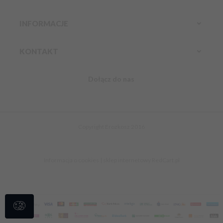
INFORMACJE
KONTAKT
Dołącz do nas
Infolinia:
Komórkowy:
888 304 800
kontakt@erozkosz.pl
Copyright Erozkosz 2016
Informacja o cookies
|
sklep internetowy
RedCart.pl