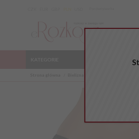
Porównywarka
CZK
EUR
GBP
PLN
USD
KATEGORIE
WYPRZEDAŻ
S
Strona główna
Bielizna erotyczna
Dla Pani
S