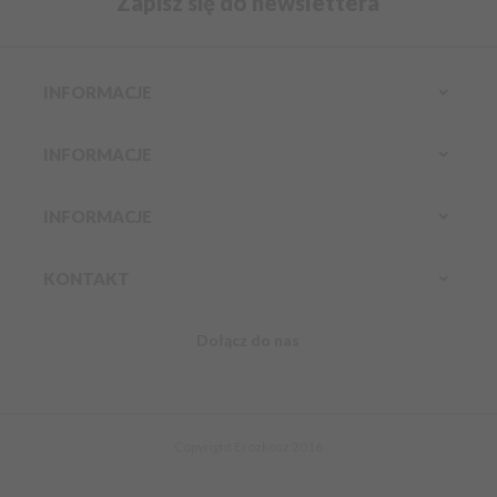
Zapisz się do newslettera
INFORMACJE
INFORMACJE
INFORMACJE
KONTAKT
Dołącz do nas
Infolinia:
Komórkowy:
888 304 800
kontakt@erozkosz.pl
Copyright Erozkosz 2016