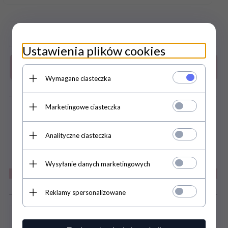
Ustawienia plików cookies
Do koszyka
Wymagane ciasteczka
Marketingowe ciasteczka
zapytaj o produkt
DARMOWA WYSYŁKA JUŻ OD 169
Analityczne ciasteczka
ZŁ
Wysyłanie danych marketingowych
Szczegóły
Reklamy spersonalizowane