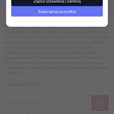
Zapisz ustawienia i zamknij
Zaakceptuj wszystkie
OPIS PRODUKTU
Żel nawilżający na bazie wody, do seksu analnego. Super Rutscher
to wysokiej jakości żel medyczny na bazie wody do użytku na całym
ciele. Zapewnia optymalne i długotrwałe właściwości nawilżające
oraz uczucie śliskości. Można używać z prezerwatywami,
zabawkami erotycznymi oraz przy seksie oralnym. Delikatny i
przyjazny dla skóry. Testowany dermatologicznie i klinicznie, pod
stałą kontrolą mikrobiologiczną. Neutralne pH, beztłuszczowy,
rozpuszczalny w wodzie. Bezbarwny, nie zostawia plam, bez smaku
i zapachu!
OPINIE KLIENTÓW