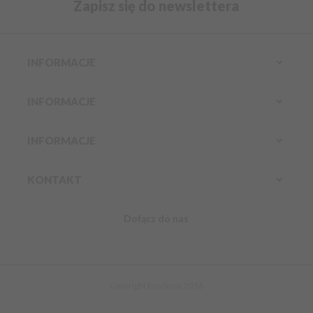
Zapisz się do newslettera
INFORMACJE
INFORMACJE
INFORMACJE
KONTAKT
Dołącz do nas
Infolinia:
Komórkowy:
888 304 800
kontakt@erozkosz.pl
Copyright Erozkosz 2016