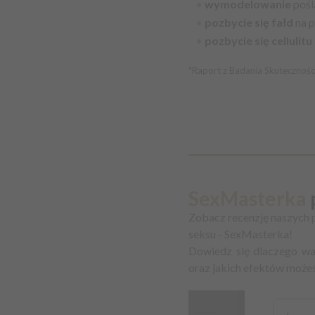
•
wymodelowanie
poś
•
pozbycie się fałd
na 
•
pozbycie się cellulitu
*Raport z Badania Skuteczności
SexMasterka
Zobacz recenzję naszych 
seksu - SexMasterka!
Dowiedz się dlaczego w
oraz jakich efektów może