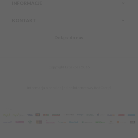
INFORMACJE
KONTAKT
Dołącz do nas
Infolinia:
Komórkowy:
888 304 800
kontakt@erozkosz.pl
Copyright Erozkosz 2016
Informacja o cookies
|
sklep internetowy
RedCart.pl