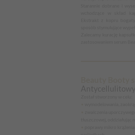
Starannie dobrane i wyse
wchodzące w skład kap
Ekstrakt z kopru bogaty
sposób stymulujące wypeł
Zalecamy kurację kapsuł
zastosowaniem serum Bea
Beauty Booty 
Antycellulitow
Został stworzony w celu:
•
wymodelowania, zaokrąg
•
zwalczenia uporczywego c
tłuszczowej, oddziałując 
•
poprawy mikro krążenia i
pośladkach