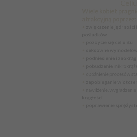
Cellu
Wiele kobiet pragni
atrakcyjną poprzez:
•
zwiększenie jędrności
pośladków
•
pozbycie się cellulitu
•
seksowne wymodelow
•
podniesienie i zaokrą
•
pobudzenie
mikrokrąż
•
opóźnienie procesów sta
•
zapobieganie wiotcze
•
nawilżenie, wygładzeni
krągłości
•
poprawienie sprężyst