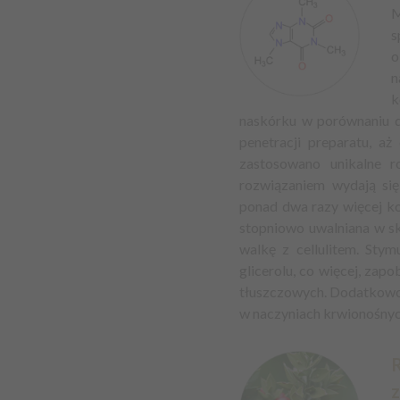
M
s
o
n
k
naskórku w porównaniu do
penetracji preparatu, 
zastosowano unikalne r
rozwiązaniem wydają się
ponad dwa razy więcej ko
stopniowo uwalniana w skó
walkę z cellulitem. Stym
glicerolu, co więcej, za
tłuszczowych. Dodatkowo,
w naczyniach krwionośnych
R