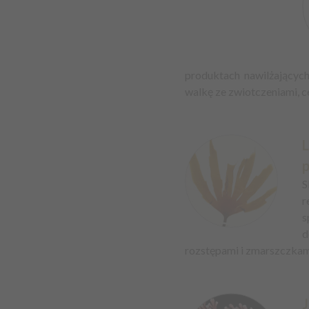
produktach nawilżających
walkę ze zwiotczeniami, c
S
r
s
d
rozstępami i zmarszczkam
J