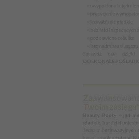
•
uwypuklone i ujędrnio
•
precyzyjnie wymodel
•
jedwabiście gładkie
•
bez fałd i szpecących 
•
pozbawione cellulitu
•
bez nadmiaru tłuszczu
Sprawdź czy dzięki 
DOSKONAŁE POŚLADKI 
Zaawansowana, 
Twoim zasięgu*
Beauty Booty - jędrniej
gładkie, bardziej uniesion
Jedną z bezinwazyjnych m
kuracja suplementami. Na 