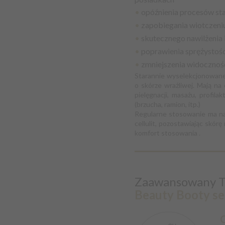
•
opóźnienia procesów sta
•
zapobiegania wiotczeni
•
skutecznego nawilżenia 
•
poprawienia sprężystości
•
zmniejszenia widocznoś
Starannie wyselekcjonowane 
o skórze wrażliwej. Mają na 
pielęgnacji, masażu, profil
(brzucha, ramion, itp.)
Regularne stosowanie ma na
cellulit, pozostawiając skórę
komfort stosowania .
Zaawansowany Te
Beauty Booty s
C