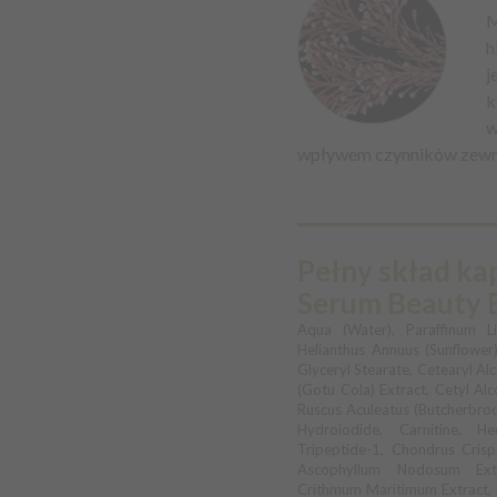
M
h
j
k
w
wpływem czynników zewn
Pełny skład ka
Serum Beauty 
Aqua (Water), Paraffinum Li
Helianthus Annuus (Sunflower)
Glyceryl Stearate, Cetearyl Al
(Gotu Cola) Extract, Cetyl Alc
Ruscus Aculeatus (Butcherbroo
Hydroiodide, Carnitine, He
Tripeptide-1, Chondrus Crisp
Ascophyllum Nodosum Extra
Crithmum Maritimum Extract, L