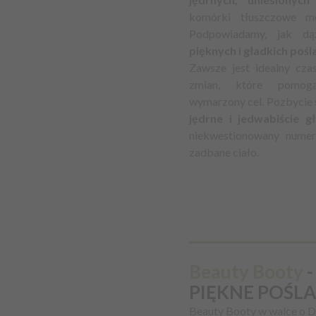
komórki tłuszczowe m
Podpowiadamy, jak dą
pięknych i gładkich poś
Zawsze jest idealny cz
zmian, które pomog
wymarzony cel. Pozbycie s
jędrne i jedwabiście g
niekwestionowany nume
zadbane ciało.
Beauty Booty
-
PIĘKNE POŚLA
Beauty Booty w walce o