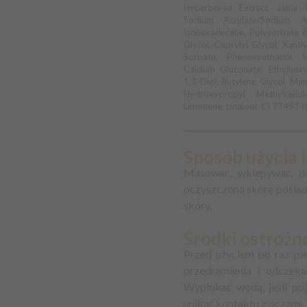
Hyperborea Extract, Jania 
Sodium Acrylate/Sodium Ac
Isohexadecane, Polysorbate 80
Glycol, Caprylyl Glycol, Xan
Sorbate, Phenoxyethanol, 
Calcium Gluconate, Ethylhexy
1,3-Diol, Butylene Glycol, Man
Hydroxypropyl Methylcellul
Limonene, Linalool, CI 77491 (
Sposób użycia 
Masować, wklepywać, dok
oczyszczoną skórę pośladk
skóry.
Środki ostrożn
Przed użyciem po raz pie
przedramienia i odczeka
Wypłukać wodą, jeśli poj
unikać kontaktu z oczami