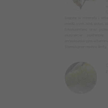
w
O
bogate w minerały i wita
miedź, cynk, sód, potas, 
fukoksantynę oraz polis
ekstrakcie polifenol
antyoksydacyjną witaminy
Stymuluje przepływ limfy.
Z