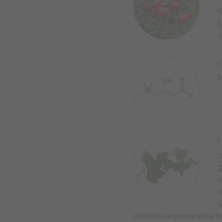
k
S
s
C
S
p
Z
m
s
w
składników preparatów k