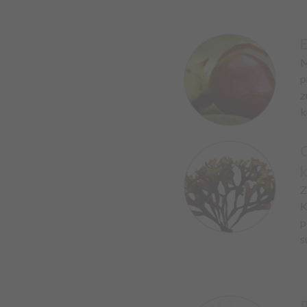
E
M
p
z
k
C
Z
K
p
s
P