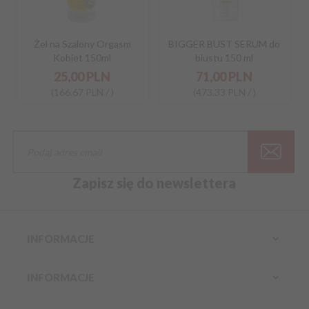
Żel na Szalony Orgasm
BIGGER BUST SERUM do
Kobiet 150ml
biustu 150 ml
25,
00
PLN
71,
00
PLN
(166.67 PLN / )
(473.33 PLN / )
Zapisz się do newslettera
INFORMACJE
INFORMACJE