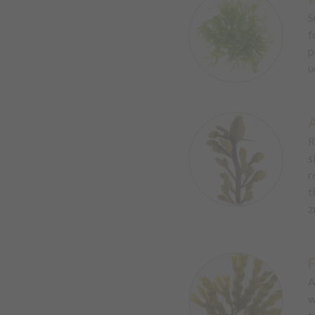
S
f
p
u
A
R
s
r
t
z
F
A
w