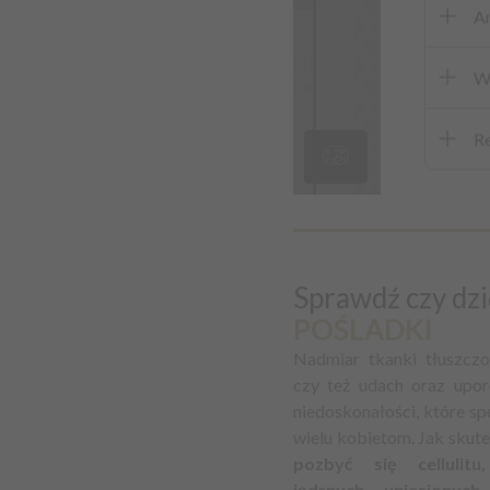
Sprawdź czy dzi
POŚLADKI
Nadmiar tkanki tłuszcz
czy też udach oraz up
niedoskonałości, które sp
wielu kobietom. Jak skutec
pozbyć się cellulitu
jędrnych, uniesionyc