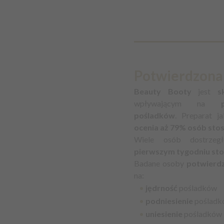
Potwierdzona
Beauty Booty
jest
s
wpływającym na
pośladków
. Preparat j
ocenia aż 79% osób stos
Wiele osób dostrze
pierwszym tygodniu st
Badane osoby
potwierdz
na:
•
jędrność
pośladków
•
podniesienie
pośladk
•
uniesienie
pośladków